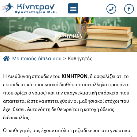
Ποιοί είμαστε
Θέλω να γίνω
Με ποιόν τρόπο
Με ποιούς δίπλα σου
Καθηγητές
Με ποιούς δίπλα σου
>
Καθηγητές
Η Διεύθυνση σπουδών του
ΚΙΝΗΤΡΟΝ
, διασφαλίζει ότι το
εκπαιδευτικό προσωπικό διαθέτει τα κατάλληλα προσόντα
(που ορίζει ο νόμος) και την επαγγελματική επάρκεια, που
απαιτείται ώστε να επιτευχθούν οι μαθησιακοί στόχοι που
έχει θέσει. Αυτονόητη δε θεωρείται η κατοχή άδειας
διδασκαλίας.
Οι καθηγητές μας έχουν απόλυτη εξειδίκευση στο γνωστικό