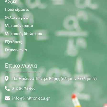
Αρχική
Ποιοί είμαστε
Θέλω να γίνω
Με ποιόν τρόπο
Με ποιούς δίπλα σου
Εξετάσεις
Επικοινωνία
Επικοινωνία
Πλ. Ηρώων 4, Κέντρο Βάρης (πλησίον Εκκλησίας)
210 89 74 495
info@kinitron.edu.gr